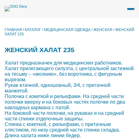
Перейти
к
содержимому
ГЛАВНАЯ
/
КАТАЛОГ
/
МЕДИЦИНСКАЯ ОДЕЖДА
/
ЖЕНСКАЯ
/
ЖЕНСКИЙ
ХАЛАТ 235
ЖЕНСКИЙ ХАЛАТ 235
Халат предназначен для медицинских работников.
Халат прилегающего силуэта, с центральной застежкой
на тесьму – «молнию», без воротника, с фигурным
вырезом.
Рукав втачной, одношовный, 3/4, с притачной
манжетой.
Полочка с кокеткой и рельефами. На средней части
полочки вверху и на боковых частях полочки по два
накладных кармана с патой.
На боковой части полочки, на рукавах и на средней
части спинки отделочные защипы.
Спинка с кокеткой, с рельефами, с притачным
хлястиком, по низу средней части спинки складка.
Длина халата ниже линии бедер.