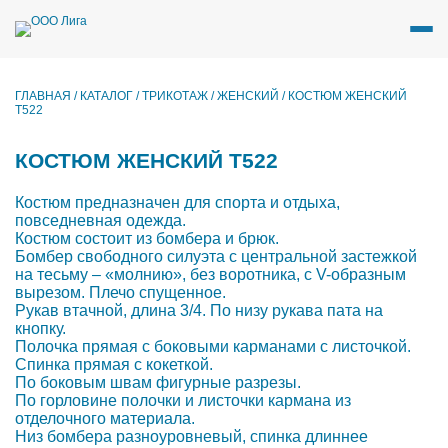
Перейти
к
содержимому
ГЛАВНАЯ
/
КАТАЛОГ
/
ТРИКОТАЖ
/
ЖЕНСКИЙ
/
КОСТЮМ ЖЕНСКИЙ
Т522
КОСТЮМ ЖЕНСКИЙ Т522
Костюм предназначен для спорта и отдыха,
повседневная одежда.
Костюм состоит из бомбера и брюк.
Бомбер свободного силуэта с центральной застежкой
на тесьму – «молнию», без воротника, с V-образным
вырезом. Плечо спущенное.
Рукав втачной, длина 3/4. По низу рукава пата на
кнопку.
Полочка прямая с боковыми карманами с листочкой.
Спинка прямая с кокеткой.
По боковым швам фигурные разрезы.
По горловине полочки и листочки кармана из
отделочного материала.
Низ бомбера разноуровневый, спинка длиннее