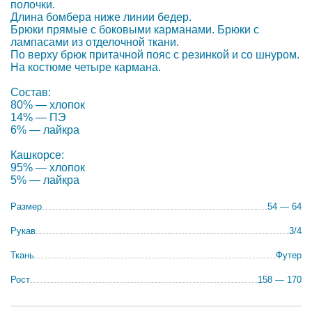
полочки.
Длина бомбера ниже линии бедер.
Брюки прямые с боковыми карманами. Брюки с
лампасами из отделочной ткани.
По верху брюк притачной пояс с резинкой и со шнуром.
На костюме четыре кармана.
Состав:
80% — хлопок
14% — ПЭ
6% — лайкра
Кашкорсе:
95% — хлопок
5% — лайкра
Размер
54 — 64
Рукав
3/4
Ткань
Футер
Рост
158 — 170