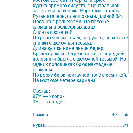
Костюм состоит из куртки и брюк.
Куртка прямого силуэта, с центральной
застежкой на кнопки. Воротник – стойка.
Рукав втачной, одношовный, длиной 3/4.
Полочка с рельефами. На полочке
карманы в рельефных швах.
Спинка с кокеткой.
По рельефным швам, по рукаву, по кокетке
спинки отделочная тесьма.
Длина куртки ниже линии бедер.
Брюки прямые. Отрезная часть передней
половинки брюк с отделочной тесьмой. На
задних половинках брюк накладные
карманы.
По верху брюк притачной пояс с резинкой.
На костюме четыре кармана.
Состав:
97% — хлопок
3% — спандекс
Размер
40 — 56
Рукав
3/4