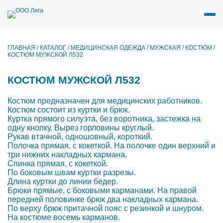
Перейти
к
содержимому
ГЛАВНАЯ
/
КАТАЛОГ
/
МЕДИЦИНСКАЯ ОДЕЖДА
/
МУЖСКАЯ
/
КОСТЮМ
/
КОСТЮМ МУЖСКОЙ Л532
КОСТЮМ МУЖСКОЙ Л532
Костюм предназначен для медицинских работников.
Костюм состоит из куртки и брюк.
Куртка прямого силуэта, без воротника, застежка на
одну кнопку. Вырез горловины круглый.
Рукав втачной, одношовный, короткий.
Полочка прямая, с кокеткой. На полочке один верхний и
три нижних накладных кармана.
Спинка прямая, с кокеткой.
По боковым швам куртки разрезы.
Длина куртки до линии бедер.
Брюки прямые, с боковыми карманами. На правой
передней половинке брюк два накладных кармана.
По верху брюк притачной пояс с резинкой и шнуром.
На костюме восемь карманов.